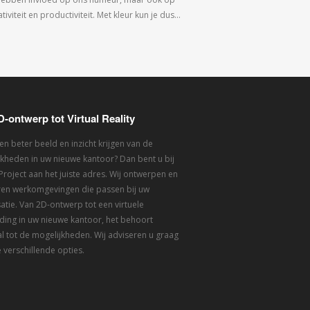
tiviteit en productiviteit. Met kleur kun je dus…
D-ontwerp tot Virtual Reality
een beter beeld en inzicht krijgen van de
kheden in uw nieuwe kantoor? Dan bent u bij
 Project aan het juiste adres. Wij ontwerpen en
eren werkomgevingen die passen bij uw
atie. Van 2D-ontwerp tot een virtuele
ding in uw nieuwe kantoor, het behoort
l tot de mogelijkheden. Wij adviseren u graag
 verschillende opties.