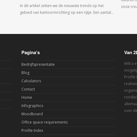
In dit artikel zetten we de nieuwste trends op het
onze crea
gebied van kantoorinrichting op een rijtje. Een aantal…
Pagina’s
Van 2
Wilt u 
Bedrijfspresentatie
mogelij
Blog
Profile
Calculators
realis
Contact
organis
rondlei
Home
allemaa
Infographics
over de
Moodboard
Office space requirements
Profile Index