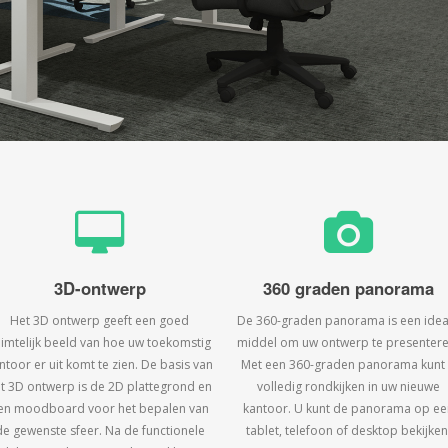
3D-ontwerp
360 graden panorama
Het 3D ontwerp geeft een goed
De 360-graden panorama is een idea
uimtelijk beeld van hoe uw toekomstig
middel om uw ontwerp te presentere
ntoor er uit komt te zien. De basis van
Met een 360-graden panorama kunt
t 3D ontwerp is de 2D plattegrond en
volledig rondkijken in uw nieuwe
en moodboard voor het bepalen van
kantoor. U kunt de panorama op ee
de gewenste sfeer. Na de functionele
tablet, telefoon of desktop bekijken