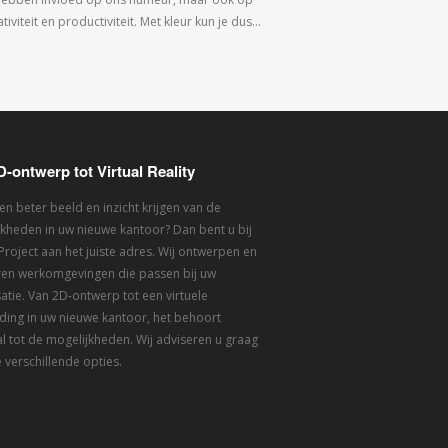
tiviteit en productiviteit. Met kleur kun je dus…
D-ontwerp tot Virtual Reality
een beter beeld en inzicht krijgen van de
kheden in uw nieuwe kantoor? Dan bent u bij
 Project aan het juiste adres. Wij ontwerpen en
eren werkomgevingen die passen bij uw
atie. Van 2D-ontwerp tot een virtuele
ding in uw nieuwe kantoor, het behoort
l tot de mogelijkheden. Wij adviseren u graag
 verschillende opties.