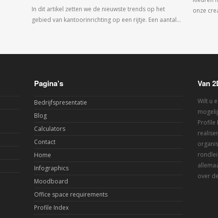
In dit artikel zetten we de nieuwste trends op het
onze crea
gebied van kantoorinrichting op een rijtje. Een aantal…
Pagina’s
Van 2
Wilt u 
Bedrijfspresentatie
mogelij
Blog
Profile
Calculators
realis
Contact
organis
rondlei
Home
allemaa
Infographics
over de
Moodboard
Office space requirements
Profile Index