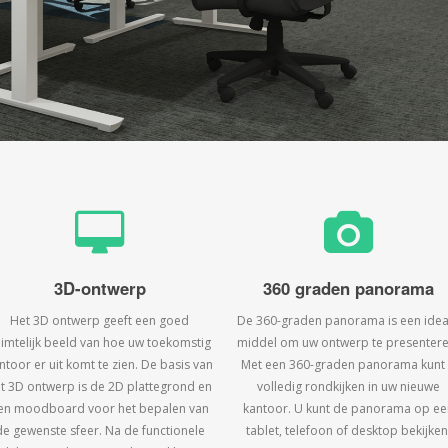
3D-ontwerp
360 graden panorama
Het 3D ontwerp geeft een goed
De 360-graden panorama is een idea
uimtelijk beeld van hoe uw toekomstig
middel om uw ontwerp te presentere
ntoor er uit komt te zien. De basis van
Met een 360-graden panorama kunt
t 3D ontwerp is de 2D plattegrond en
volledig rondkijken in uw nieuwe
en moodboard voor het bepalen van
kantoor. U kunt de panorama op ee
de gewenste sfeer. Na de functionele
tablet, telefoon of desktop bekijken