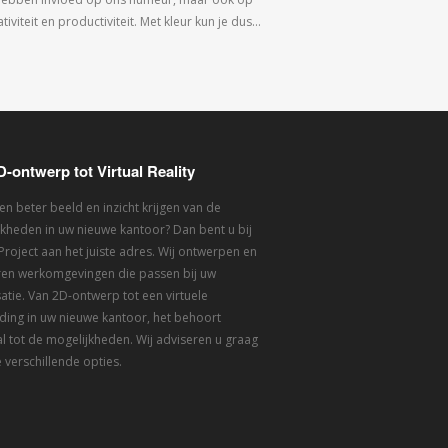
tiviteit en productiviteit. Met kleur kun je dus…
D-ontwerp tot Virtual Reality
een beter beeld en inzicht krijgen van de
kheden in uw nieuwe kantoor? Dan bent u bij
 Project aan het juiste adres. Wij ontwerpen en
eren werkomgevingen die passen bij uw
atie. Van 2D-ontwerp tot een virtuele
ding in uw nieuwe kantoor, het behoort
l tot de mogelijkheden. Wij adviseren u graag
 verschillende opties.