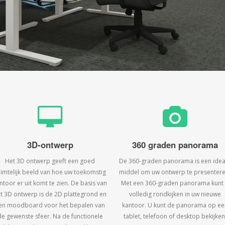
3D-ontwerp
360 graden panorama
Het 3D ontwerp geeft een goed
De 360-graden panorama is een idea
uimtelijk beeld van hoe uw toekomstig
middel om uw ontwerp te presentere
ntoor er uit komt te zien. De basis van
Met een 360-graden panorama kunt
t 3D ontwerp is de 2D plattegrond en
volledig rondkijken in uw nieuwe
en moodboard voor het bepalen van
kantoor. U kunt de panorama op ee
de gewenste sfeer. Na de functionele
tablet, telefoon of desktop bekijken