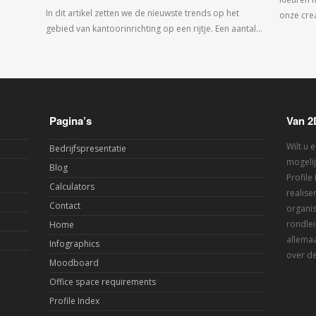
In dit artikel zetten we de nieuwste trends op het
onze crea
gebied van kantoorinrichting op een rijtje. Een aantal…
Pagina’s
Van 2
Wilt u 
Bedrijfspresentatie
mogelij
Blog
Profile
Calculators
realis
Contact
organis
rondlei
Home
allemaa
Infographics
over de
Moodboard
Office space requirements
Profile Index