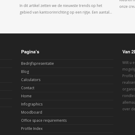
In dit artikel zetten we de nieuwste trends op het
onze crea
gebied van kantoorinrichting op een rijtje. Een aantal…
Pagina’s
Van 2
Wilt u 
Bedrijfspresentatie
mogelij
Blog
Profile
Calculators
realis
Contact
organis
rondlei
Home
allemaa
Infographics
over de
Moodboard
Office space requirements
Profile Index