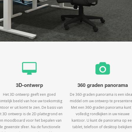
3D-ontwerp
360 graden panorama
Het 3D ontwerp geeft een goed
De 360-graden panorama is een idea
uimtelijk beeld van hoe uw toekomstig
middel om uw ontwerp te presentere
ntoor er uit komt te zien. De basis van
Met een 360-graden panorama kunt
t 3D ontwerp is de 2D plattegrond en
volledig rondkijken in uw nieuwe
en moodboard voor het bepalen van
kantoor. U kunt de panorama op ee
de gewenste sfeer. Na de functionele
tablet, telefoon of desktop bekijken