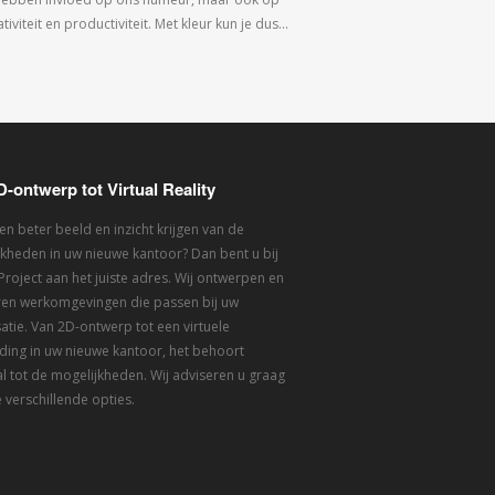
tiviteit en productiviteit. Met kleur kun je dus…
D-ontwerp tot Virtual Reality
een beter beeld en inzicht krijgen van de
kheden in uw nieuwe kantoor? Dan bent u bij
 Project aan het juiste adres. Wij ontwerpen en
eren werkomgevingen die passen bij uw
atie. Van 2D-ontwerp tot een virtuele
ding in uw nieuwe kantoor, het behoort
l tot de mogelijkheden. Wij adviseren u graag
 verschillende opties.