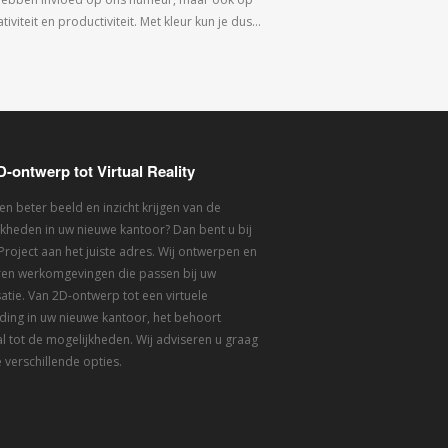
tiviteit en productiviteit. Met kleur kun je dus…
D-ontwerp tot Virtual Reality
een beter beeld en inzicht krijgen van de
kheden in uw nieuwe kantoor? Dan bent u bij
 Project aan het juiste adres. Wij ontwerpen en
eren werkomgevingen die passen bij uw
atie. Van 2D-ontwerp tot een virtuele
ding in uw nieuwe kantoor, het behoort
l tot de mogelijkheden. Wij adviseren u graag
 verschillende opties.