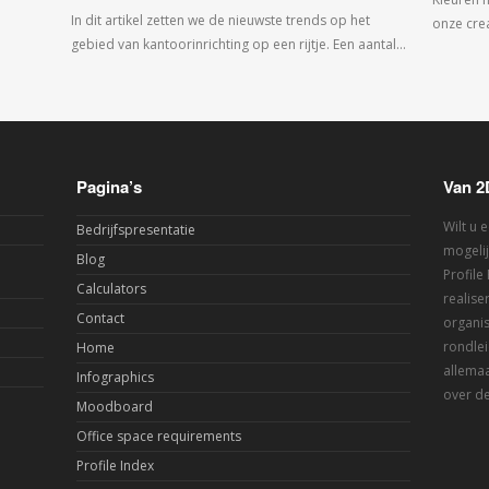
In dit artikel zetten we de nieuwste trends op het
onze crea
gebied van kantoorinrichting op een rijtje. Een aantal…
Pagina’s
Van 2
Wilt u 
Bedrijfspresentatie
mogelij
Blog
Profile
Calculators
realis
Contact
organis
rondlei
Home
allemaa
Infographics
over de
Moodboard
Office space requirements
Profile Index