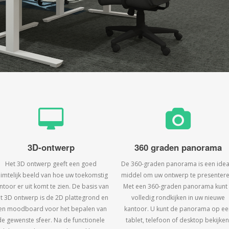
3D-ontwerp
360 graden panorama
Het 3D ontwerp geeft een goed
De 360-graden panorama is een idea
uimtelijk beeld van hoe uw toekomstig
middel om uw ontwerp te presentere
ntoor er uit komt te zien. De basis van
Met een 360-graden panorama kunt
t 3D ontwerp is de 2D plattegrond en
volledig rondkijken in uw nieuwe
en moodboard voor het bepalen van
kantoor. U kunt de panorama op ee
de gewenste sfeer. Na de functionele
tablet, telefoon of desktop bekijken