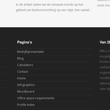
In dit artikel zetten we de nieuwste trends op het
onze crea
gebied van kantoorinrichting op een rijtje. Een aantal…
Pagina’s
Van 2
Wilt u 
Bedrijfspresentatie
mogelij
Blog
Profile
Calculators
realis
Contact
organis
rondlei
Home
allemaa
Infographics
over de
Moodboard
Office space requirements
Profile Index