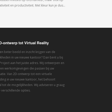
tiviteit en productiviteit. Met kleur kun je dus…
D-ontwerp tot Virtual Reality
een beter beeld en inzicht krijgen van de
kheden in uw nieuwe kantoor? Dan bent u bij
 Project aan het juiste adres. Wij ontwerpen en
eren werkomgevingen die passen bij uw
atie. Van 2D-ontwerp tot een virtuele
ding in uw nieuwe kantoor, het behoort
l tot de mogelijkheden. Wij adviseren u graag
 verschillende opties.