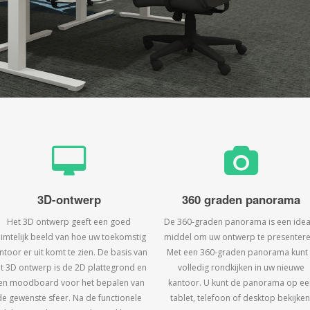
3D-ontwerp
360 graden panorama
Het 3D ontwerp geeft een goed
De 360-graden panorama is een idea
uimtelijk beeld van hoe uw toekomstig
middel om uw ontwerp te presentere
ntoor er uit komt te zien. De basis van
Met een 360-graden panorama kunt
t 3D ontwerp is de 2D plattegrond en
volledig rondkijken in uw nieuwe
en moodboard voor het bepalen van
kantoor. U kunt de panorama op ee
de gewenste sfeer. Na de functionele
tablet, telefoon of desktop bekijken