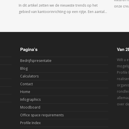
In dit artikel zetten we de nieuwste trends op het
onze crea
gebied van kantoorinrichting op een rijtje. Een aantal…
Pagina’s
Van 2
Wilt u 
Bedrijfspresentatie
mogelij
Blog
Profile
Calculators
realis
Contact
organis
rondlei
Home
allemaa
Infographics
over de
Moodboard
Office space requirements
Profile Index