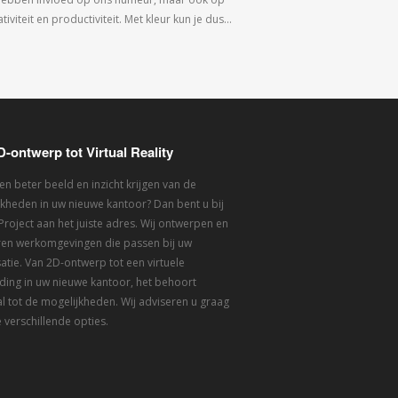
tiviteit en productiviteit. Met kleur kun je dus…
D-ontwerp tot Virtual Reality
een beter beeld en inzicht krijgen van de
kheden in uw nieuwe kantoor? Dan bent u bij
 Project aan het juiste adres. Wij ontwerpen en
eren werkomgevingen die passen bij uw
atie. Van 2D-ontwerp tot een virtuele
ding in uw nieuwe kantoor, het behoort
l tot de mogelijkheden. Wij adviseren u graag
 verschillende opties.