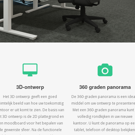
3D-ontwerp
360 graden panorama
Het 3D ontwerp geeft een goed
De 360-graden panorama is een idea
uimtelijk beeld van hoe uw toekomstig
middel om uw ontwerp te presentere
ntoor er uit komt te zien. De basis van
Met een 360-graden panorama kunt
t 3D ontwerp is de 2D plattegrond en
volledig rondkijken in uw nieuwe
en moodboard voor het bepalen van
kantoor. U kunt de panorama op ee
de gewenste sfeer. Na de functionele
tablet, telefoon of desktop bekijken