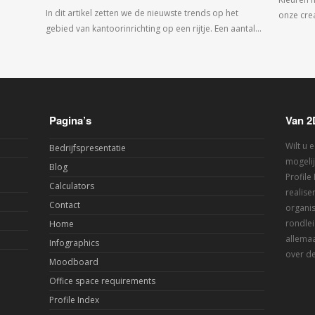
In dit artikel zetten we de nieuwste trends op het
onze crea
gebied van kantoorinrichting op een rijtje. Een aantal…
Pagina’s
Van 2
Wilt u 
Bedrijfspresentatie
mogelij
Blog
Profile
Calculators
realis
Contact
organis
rondlei
Home
allemaa
Infographics
over de
Moodboard
Office space requirements
Profile Index