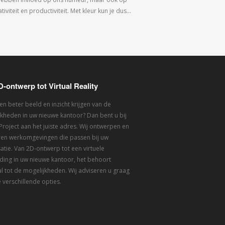
tiviteit en productiviteit. Met kleur kun je dus…
D-ontwerp tot Virtual Reality
een beter beeld en inzicht krijgen van de
kheden in uw nieuwe kantoor? Dan bent u bij
 Project aan het juiste adres. Wij ontwerpen en
eren werkomgevingen die passen bij uw
atie. Van 2D-ontwerp tot een virtuele
ding in uw nieuwe kantoor, het behoort
l tot de mogelijkheden. Wij adviseren u graag
 verschillende opties.