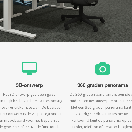
3D-ontwerp
360 graden panorama
Het 3D ontwerp geeft een goed
De 360-graden panorama is een idea
uimtelijk beeld van hoe uw toekomstig
middel om uw ontwerp te presentere
ntoor er uit komt te zien. De basis van
Met een 360-graden panorama kunt
t 3D ontwerp is de 2D plattegrond en
volledig rondkijken in uw nieuwe
en moodboard voor het bepalen van
kantoor. U kunt de panorama op ee
de gewenste sfeer. Na de functionele
tablet, telefoon of desktop bekijken