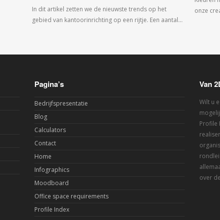
In dit artikel zetten we de nieuwste trends op het
onze crea
gebied van kantoorinrichting op een rijtje. Een aantal…
Pagina’s
Van 2
Wilt u 
Bedrijfspresentatie
mogelij
Blog
Profile
Calculators
realis
Contact
organis
rondlei
Home
allemaa
Infographics
over de
Moodboard
Office space requirements
Profile Index