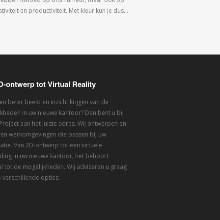
tiviteit en productiviteit. Met kleur kun je dus…
D-ontwerp tot Virtual Reality
een beter beeld en inzicht krijgen van de
kheden in uw nieuwe kantoor? Dan bent u bij
 Project aan het juiste adres. Wij ontwerpen en
eren werkomgevingen die passen bij uw
atie. Van 2D-ontwerp tot een virtuele
ding in uw nieuwe kantoor, het behoort
l tot de mogelijkheden. Wij adviseren u graag
 verschillende opties.