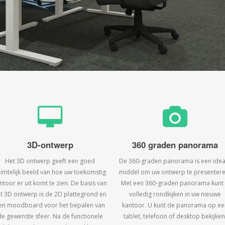
3D-ontwerp
360 graden panorama
Het 3D ontwerp geeft een goed
De 360-graden panorama is een idea
uimtelijk beeld van hoe uw toekomstig
middel om uw ontwerp te presentere
ntoor er uit komt te zien. De basis van
Met een 360-graden panorama kunt
t 3D ontwerp is de 2D plattegrond en
volledig rondkijken in uw nieuwe
en moodboard voor het bepalen van
kantoor. U kunt de panorama op ee
de gewenste sfeer. Na de functionele
tablet, telefoon of desktop bekijken