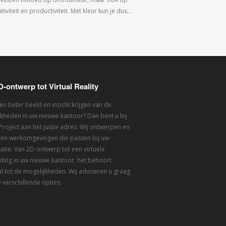
tiviteit en productiviteit. Met kleur kun je dus…
D-ontwerp tot Virtual Reality
een beter beeld en inzicht krijgen van de
kheden in uw nieuwe kantoor? Dan bent u bij
 Project aan het juiste adres. Wij ontwerpen en
eren werkomgevingen die passen bij uw
atie. Van 2D-ontwerp tot een virtuele
ding in uw nieuwe kantoor, het behoort
l tot de mogelijkheden. Wij adviseren u graag
 verschillende opties.