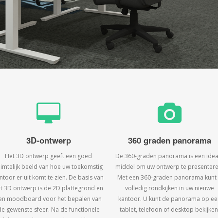
3D-ontwerp
360 graden panorama
Het 3D ontwerp geeft een goed
De 360-graden panorama is een idea
uimtelijk beeld van hoe uw toekomstig
middel om uw ontwerp te presentere
ntoor er uit komt te zien. De basis van
Met een 360-graden panorama kunt
t 3D ontwerp is de 2D plattegrond en
volledig rondkijken in uw nieuwe
en moodboard voor het bepalen van
kantoor. U kunt de panorama op ee
de gewenste sfeer. Na de functionele
tablet, telefoon of desktop bekijken