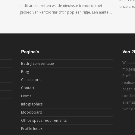
In dit artikel zetten we de nieuwste trends op het
onze crea
gebied van kantoorinrichting op een rijtje. Een aantal…
Pagina’s
Van 2
Wilt u 
Bedrijfspresentatie
mogelij
Blog
Profile
Calculators
realis
Contact
organis
rondlei
Home
allemaa
Infographics
over de
Moodboard
Office space requirements
Profile Index