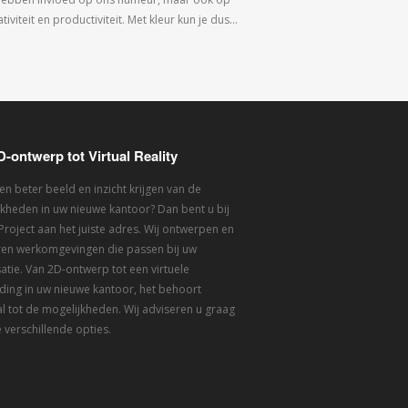
tiviteit en productiviteit. Met kleur kun je dus…
D-ontwerp tot Virtual Reality
een beter beeld en inzicht krijgen van de
kheden in uw nieuwe kantoor? Dan bent u bij
 Project aan het juiste adres. Wij ontwerpen en
eren werkomgevingen die passen bij uw
atie. Van 2D-ontwerp tot een virtuele
ding in uw nieuwe kantoor, het behoort
l tot de mogelijkheden. Wij adviseren u graag
 verschillende opties.