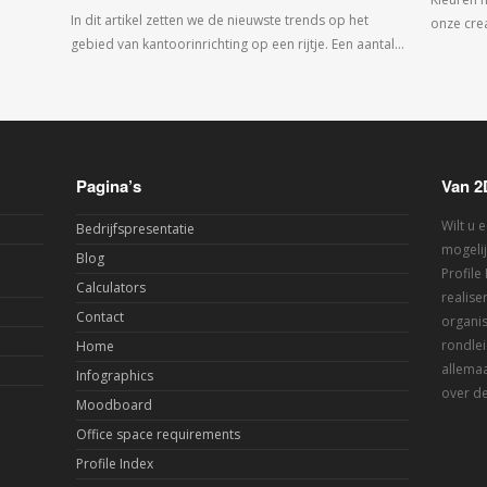
In dit artikel zetten we de nieuwste trends op het
onze crea
gebied van kantoorinrichting op een rijtje. Een aantal…
Pagina’s
Van 2
Wilt u 
Bedrijfspresentatie
mogelij
Blog
Profile
Calculators
realis
Contact
organis
rondlei
Home
allemaa
Infographics
over de
Moodboard
Office space requirements
Profile Index