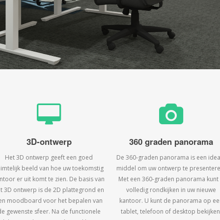
3D-ontwerp
360 graden panorama
Het 3D ontwerp geeft een goed
De 360-graden panorama is een idea
uimtelijk beeld van hoe uw toekomstig
middel om uw ontwerp te presentere
ntoor er uit komt te zien. De basis van
Met een 360-graden panorama kunt
t 3D ontwerp is de 2D plattegrond en
volledig rondkijken in uw nieuwe
en moodboard voor het bepalen van
kantoor. U kunt de panorama op ee
de gewenste sfeer. Na de functionele
tablet, telefoon of desktop bekijken