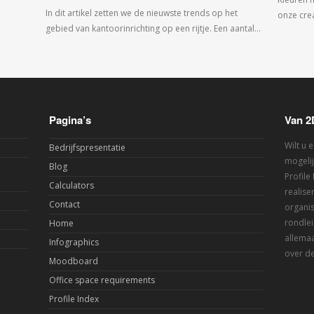
In dit artikel zetten we de nieuwste trends op het
onze crea
gebied van kantoorinrichting op een rijtje. Een aantal…
Pagina’s
Van 2
Wilt u 
Bedrijfspresentatie
mogelij
Blog
Profile
Calculators
realis
Contact
organis
rondlei
Home
allemaa
Infographics
over de
Moodboard
Office space requirements
Profile Index