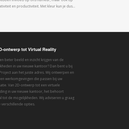
tiviteit en productiviteit. Met kleur kun je dus…
D-ontwerp tot Virtual Reality
een beter beeld en inzicht krijgen van de
kheden in uw nieuwe kantoor? Dan bent u bij
 Project aan het juiste adres. Wij ontwerpen en
eren werkomgevingen die passen bij uw
atie. Van 2D-ontwerp tot een virtuele
ding in uw nieuwe kantoor, het behoort
l tot de mogelijkheden. Wij adviseren u graag
 verschillende opties.