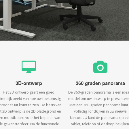
3D-ontwerp
360 graden panorama
Het 3D ontwerp geeft een goed
De 360-graden panorama is een idea
uimtelijk beeld van hoe uw toekomstig
middel om uw ontwerp te presentere
ntoor er uit komt te zien. De basis van
Met een 360-graden panorama kunt
t 3D ontwerp is de 2D plattegrond en
volledig rondkijken in uw nieuwe
en moodboard voor het bepalen van
kantoor. U kunt de panorama op ee
de gewenste sfeer. Na de functionele
tablet, telefoon of desktop bekijken