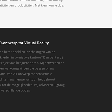
tiviteit en productiviteit. Met kleur kun je dus…
D-ontwerp tot Virtual Reality
een beter beeld en inzicht krijgen van de
kheden in uw nieuwe kantoor? Dan bent u bij
 Project aan het juiste adres. Wij ontwerpen en
eren werkomgevingen die passen bij uw
atie. Van 2D-ontwerp tot een virtuele
ding in uw nieuwe kantoor, het behoort
l tot de mogelijkheden. Wij adviseren u graag
 verschillende opties.