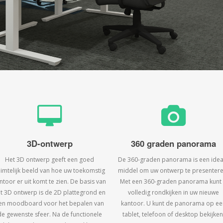
3D-ontwerp
360 graden panorama
Het 3D ontwerp geeft een goed
De 360-graden panorama is een idea
uimtelijk beeld van hoe uw toekomstig
middel om uw ontwerp te presentere
ntoor er uit komt te zien. De basis van
Met een 360-graden panorama kunt
t 3D ontwerp is de 2D plattegrond en
volledig rondkijken in uw nieuwe
en moodboard voor het bepalen van
kantoor. U kunt de panorama op ee
de gewenste sfeer. Na de functionele
tablet, telefoon of desktop bekijken