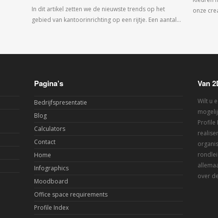
In dit artikel zetten we de nieuwste trends op het
onze crea
gebied van kantoorinrichting op een rijtje. Een aantal…
Pagina’s
Van 2
Wilt u 
Bedrijfspresentatie
mogelij
Blog
Profile
Calculators
realis
Contact
organis
rondlei
Home
allemaa
Infographics
over de
Moodboard
Office space requirements
Profile Index