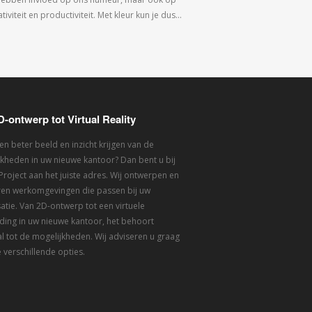
tiviteit en productiviteit. Met kleur kun je dus…
D-ontwerp tot Virtual Reality
een beter beeld en inzicht krijgen van de
kheden in uw nieuwe kantoor? Dan bent u bij
 Project aan het juiste adres. Wij ontwerpen en
eren werkomgevingen die passen bij uw
atie. Van 2D-ontwerp tot een virtuele
ding in uw nieuwe kantoor, het behoort
l tot de mogelijkheden. Wij adviseren u graag
 verschillende opties.