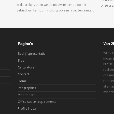
In dit artikel zetten we de nieuwste trends op het
onze crea
gebied van kantoorinrichting op een rijtje. Een aantal…
Pagina’s
Van 2
Wilt u 
Bedrijfspresentatie
mogelij
Blog
Profile
Calculators
realis
Contact
organis
rondlei
Home
allemaa
Infographics
over de
Moodboard
Office space requirements
Profile Index