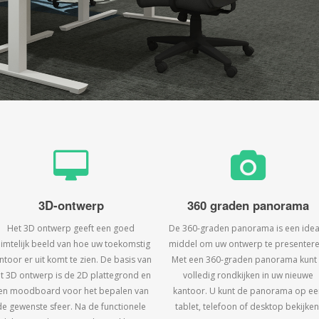
3D-ontwerp
360 graden panorama
Het 3D ontwerp geeft een goed
De 360-graden panorama is een idea
uimtelijk beeld van hoe uw toekomstig
middel om uw ontwerp te presentere
ntoor er uit komt te zien. De basis van
Met een 360-graden panorama kunt
t 3D ontwerp is de 2D plattegrond en
volledig rondkijken in uw nieuwe
en moodboard voor het bepalen van
kantoor. U kunt de panorama op ee
de gewenste sfeer. Na de functionele
tablet, telefoon of desktop bekijken