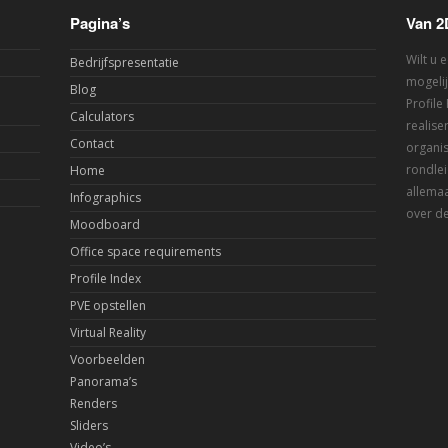
Pagina’s
Van 2
Wilt u 
Bedrijfspresentatie
mogelij
Blog
Profile
Calculators
realis
Contact
organis
rondlei
Home
allemaa
Infographics
over de
Moodboard
Office space requirements
Profile Index
PVE opstellen
Virtual Reality
Voorbeelden
Panorama’s
Renders
Sliders
Video’s