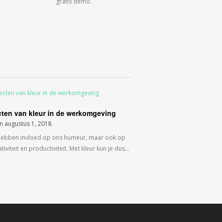
gratis demo.
cten van kleur in de werkomgeving
on
augustus 1, 2018
hebben invloed op ons humeur, maar ook op
tiviteit en productiviteit. Met kleur kun je dus…