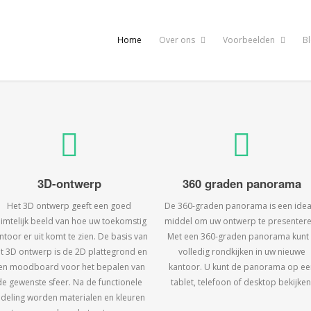
Home
Over ons
Voorbeelden
B
3D-ontwerp
360 graden panorama
Het 3D ontwerp geeft een goed
De 360-graden panorama is een idea
uimtelijk beeld van hoe uw toekomstig
middel om uw ontwerp te presentere
ntoor er uit komt te zien. De basis van
Met een 360-graden panorama kunt
t 3D ontwerp is de 2D plattegrond en
volledig rondkijken in uw nieuwe
en moodboard voor het bepalen van
kantoor. U kunt de panorama op ee
de gewenste sfeer. Na de functionele
tablet, telefoon of desktop bekijken
ndeling worden materialen en kleuren