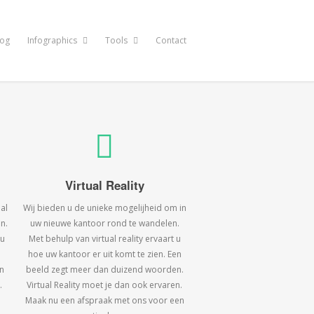
log
Infographics
Tools
Contact
Virtual Reality
al
Wij bieden u de unieke mogelijheid om in
n.
uw nieuwe kantoor rond te wandelen.
 u
Met behulp van virtual reality ervaart u
hoe uw kantoor er uit komt te zien. Een
n
beeld zegt meer dan duizend woorden.
.
Virtual Reality moet je dan ook ervaren.
Maak nu een afspraak met ons voor een