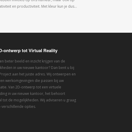
tiviteit en productiviteit. Met kleur kun je dus…
D-ontwerp tot Virtual Reality
een beter beeld en inzicht krijgen van de
kheden in uw nieuwe kantoor? Dan bent u bij
 Project aan het juiste adres. Wij ontwerpen en
eren werkomgevingen die passen bij uw
atie. Van 2D-ontwerp tot een virtuele
ding in uw nieuwe kantoor, het behoort
l tot de mogelijkheden. Wij adviseren u graag
 verschillende opties.