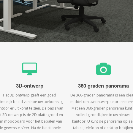
3D-ontwerp
360 graden panorama
Het 3D ontwerp geeft een goed
De 360-graden panorama is een idea
uimtelijk beeld van hoe uw toekomstig
middel om uw ontwerp te presentere
ntoor er uit komt te zien. De basis van
Met een 360-graden panorama kunt
t 3D ontwerp is de 2D plattegrond en
volledig rondkijken in uw nieuwe
en moodboard voor het bepalen van
kantoor. U kunt de panorama op ee
de gewenste sfeer. Na de functionele
tablet, telefoon of desktop bekijken