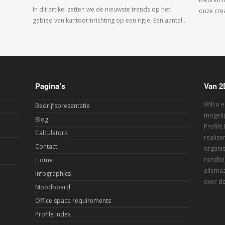
In dit artikel zetten we de nieuwste trends op het
onze crea
gebied van kantoorinrichting op een rijtje. Een aantal…
Pagina’s
Van 2
Wilt u 
Bedrijfspresentatie
mogelij
Blog
Profile
Calculators
realis
Contact
organis
rondlei
Home
allemaa
Infographics
over de
Moodboard
Office space requirements
Profile Index