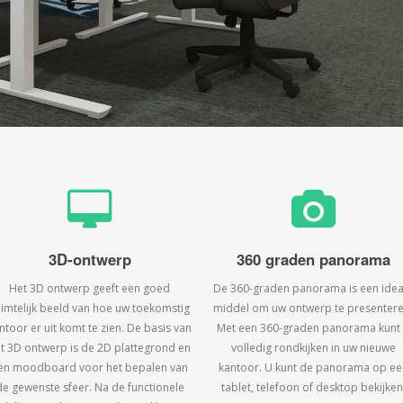
3D-ontwerp
360 graden panorama
Het 3D ontwerp geeft een goed
De 360-graden panorama is een idea
uimtelijk beeld van hoe uw toekomstig
middel om uw ontwerp te presentere
ntoor er uit komt te zien. De basis van
Met een 360-graden panorama kunt
t 3D ontwerp is de 2D plattegrond en
volledig rondkijken in uw nieuwe
en moodboard voor het bepalen van
kantoor. U kunt de panorama op ee
de gewenste sfeer. Na de functionele
tablet, telefoon of desktop bekijken