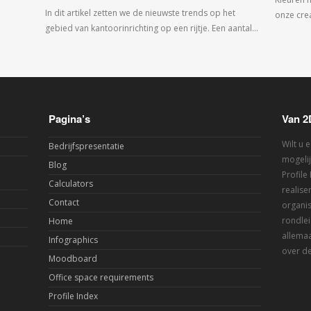
In dit artikel zetten we de nieuwste trends op het
onze crea
gebied van kantoorinrichting op een rijtje. Een aantal…
Pagina’s
Van 2
Wilt u 
Bedrijfspresentatie
mogelij
Blog
Profile
Calculators
realis
Contact
organis
rondlei
Home
allemaa
Infographics
over de
Moodboard
Office space requirements
Profile Index