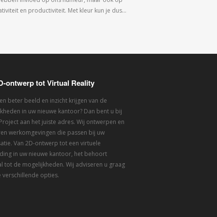
tiviteit en productiviteit. Met kleur kun je dus…
D-ontwerp tot Virtual Reality
een beter beeld en inzicht krijgen van de
kheden in uw nieuwe kantoor? Dan bent u bij
 Project aan het juiste adres. Wij ontwerpen en
eren werkomgevingen die passen bij uw
atie. Van 2D-ontwerp tot een virtuele
ding in uw nieuwe kantoor, het behoort
l tot de mogelijkheden. Wij adviseren u graag
 verschillende opties.