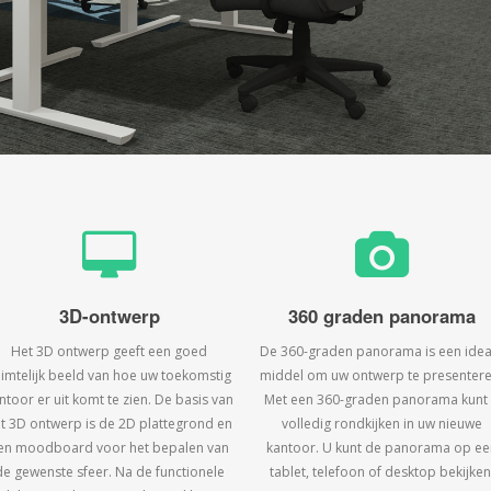
3D-ontwerp
360 graden panorama
Het 3D ontwerp geeft een goed
De 360-graden panorama is een idea
uimtelijk beeld van hoe uw toekomstig
middel om uw ontwerp te presentere
ntoor er uit komt te zien. De basis van
Met een 360-graden panorama kunt
t 3D ontwerp is de 2D plattegrond en
volledig rondkijken in uw nieuwe
en moodboard voor het bepalen van
kantoor. U kunt de panorama op ee
de gewenste sfeer. Na de functionele
tablet, telefoon of desktop bekijken