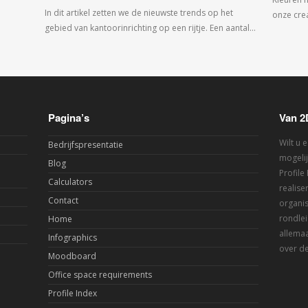
In dit artikel zetten we de nieuwste trends op het
onze crea
gebied van kantoorinrichting op een rijtje. Een aantal…
Pagina’s
Van 2
Wilt u 
Bedrijfspresentatie
mogelij
Blog
Profile
Calculators
realis
Contact
organis
rondlei
Home
allemaa
Infographics
over de
Moodboard
Office space requirements
Profile Index