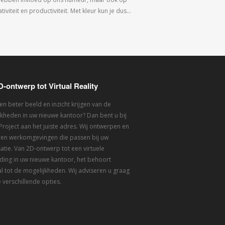
tiviteit en productiviteit. Met kleur kun je dus…
D-ontwerp tot Virtual Reality
een beter beeld en inzicht krijgen van de
kheden in uw nieuwe kantoor? Dan bent u bij
 Project aan het juiste adres. Wij ontwerpen en
eren werkomgevingen die passen bij uw
atie. Van 2D-ontwerp tot een virtuele
ding in uw nieuwe kantoor, het behoort
l tot de mogelijkheden. Wij adviseren u graag
 verschillende opties.