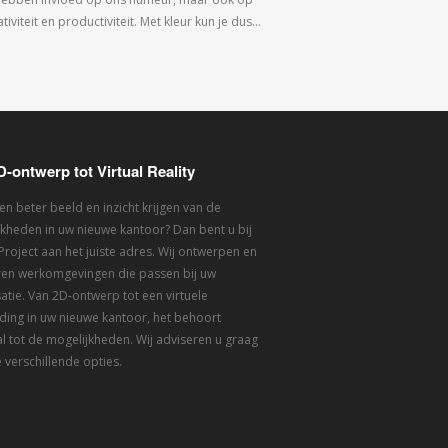
tiviteit en productiviteit. Met kleur kun je dus…
D-ontwerp tot Virtual Reality
een beter beeld en inzicht krijgen van de
kheden in uw nieuwe kantoor? Dan bent u bij
 Project aan het juiste adres. Wij ontwerpen en
eren werkomgevingen die passen bij uw
atie. Van 2D-ontwerp tot een virtuele
ding in uw nieuwe kantoor, het behoort
l tot de mogelijkheden. Wij adviseren u graag
 verschillende opties.