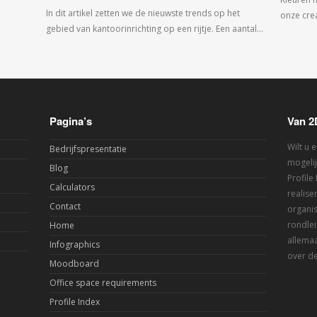
In dit artikel zetten we de nieuwste trends op het
onze crea
gebied van kantoorinrichting op een rijtje. Een aantal…
Pagina’s
Van 2
Wilt u 
Bedrijfspresentatie
mogelij
Blog
Profile
Calculators
realis
Contact
organis
rondlei
Home
allemaa
Infographics
over de
Moodboard
Office space requirements
Profile Index