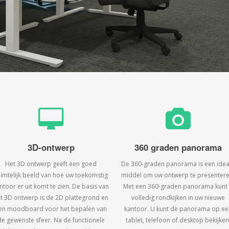
3D-ontwerp
360 graden panorama
Het 3D ontwerp geeft een goed
De 360-graden panorama is een idea
uimtelijk beeld van hoe uw toekomstig
middel om uw ontwerp te presentere
ntoor er uit komt te zien. De basis van
Met een 360-graden panorama kunt
t 3D ontwerp is de 2D plattegrond en
volledig rondkijken in uw nieuwe
en moodboard voor het bepalen van
kantoor. U kunt de panorama op ee
de gewenste sfeer. Na de functionele
tablet, telefoon of desktop bekijken