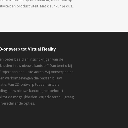
tiviteit en productiviteit. Met kleur kun je dus…
D-ontwerp tot Virtual Reality
een beter beeld en inzicht krijgen van de
kheden in uw nieuwe kantoor? Dan bent u bij
 Project aan het juiste adres. Wij ontwerpen en
eren werkomgevingen die passen bij uw
atie. Van 2D-ontwerp tot een virtuele
ding in uw nieuwe kantoor, het behoort
l tot de mogelijkheden. Wij adviseren u graag
 verschillende opties.