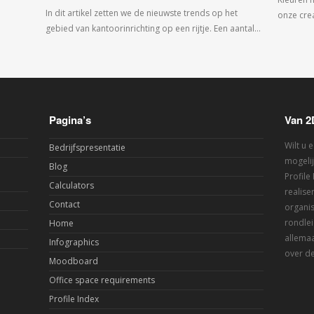
In dit artikel zetten we de nieuwste trends op het
onze crea
gebied van kantoorinrichting op een rijtje. Een aantal…
Pagina’s
Van 2
Wilt u 
Bedrijfspresentatie
mogelij
Blog
Profile
Calculators
realis
Contact
organis
rondlei
Home
allemaa
Infographics
over de
Moodboard
Office space requirements
Profile Index