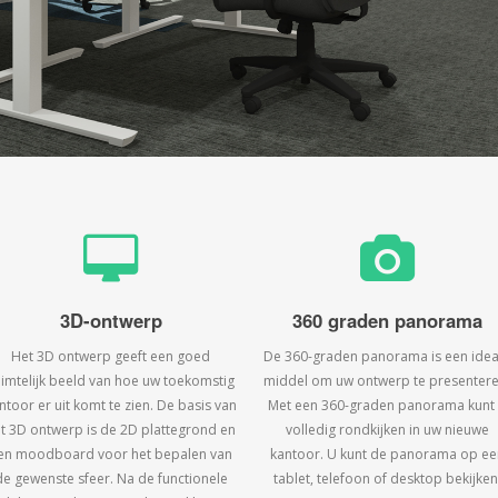
3D-ontwerp
360 graden panorama
Het 3D ontwerp geeft een goed
De 360-graden panorama is een idea
uimtelijk beeld van hoe uw toekomstig
middel om uw ontwerp te presentere
ntoor er uit komt te zien. De basis van
Met een 360-graden panorama kunt
t 3D ontwerp is de 2D plattegrond en
volledig rondkijken in uw nieuwe
en moodboard voor het bepalen van
kantoor. U kunt de panorama op ee
de gewenste sfeer. Na de functionele
tablet, telefoon of desktop bekijken