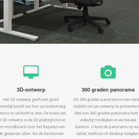
3D-ontwerp
360 graden panorama
Het 3D ontwerp geeft een goed
De 360-graden panorama is een idea
uimtelijk beeld van hoe uw toekomstig
middel om uw ontwerp te presentere
ntoor er uit komt te zien. De basis van
Met een 360-graden panorama kunt
t 3D ontwerp is de 2D plattegrond en
volledig rondkijken in uw nieuwe
en moodboard voor het bepalen van
kantoor. U kunt de panorama op ee
de gewenste sfeer. Na de functionele
tablet, telefoon of desktop bekijken