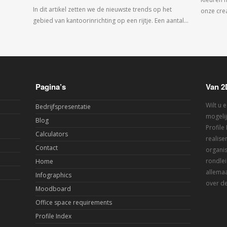
In dit artikel zetten we de nieuwste trends op het
onze crea
gebied van kantoorinrichting op een rijtje. Een aantal…
Pagina’s
Van 2
Wilt u 
Bedrijfspresentatie
mogelij
Blog
Profile
Calculators
realis
Contact
organis
rondlei
Home
allemaa
Infographics
over de
Moodboard
Office space requirements
Profile Index