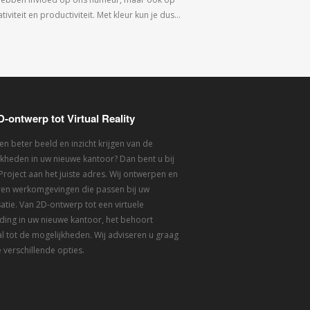
tiviteit en productiviteit. Met kleur kun je dus…
D-ontwerp tot Virtual Reality
een beter beeld en inzicht krijgen van de
kheden in uw nieuwe kantoor? Dan bent u bij
 Project aan het juiste adres. Wij ontwerpen en
eren werkomgevingen die passen bij uw
atie. Van 2D-ontwerp tot een virtuele
ding in uw nieuwe kantoor, het behoort
l tot de mogelijkheden. Wij adviseren u graag
 verschillende opties.