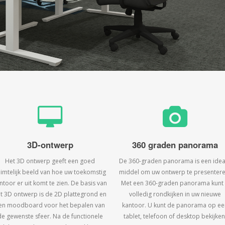
3D-ontwerp
360 graden panorama
Het 3D ontwerp geeft een goed
De 360-graden panorama is een idea
uimtelijk beeld van hoe uw toekomstig
middel om uw ontwerp te presentere
ntoor er uit komt te zien. De basis van
Met een 360-graden panorama kunt
t 3D ontwerp is de 2D plattegrond en
volledig rondkijken in uw nieuwe
en moodboard voor het bepalen van
kantoor. U kunt de panorama op ee
de gewenste sfeer. Na de functionele
tablet, telefoon of desktop bekijken