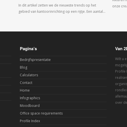
In dit artikel zetten we de nieuwste trends op het
onze crea
gebied van kantoorinrichting op een rijtje. Een aantal…
Pagina’s
Van 2
Wilt u 
Bedrijfspresentatie
mogelij
Blog
Profile
Calculators
realis
Contact
organis
rondlei
Home
allemaa
Infographics
over de
Moodboard
Office space requirements
Profile Index