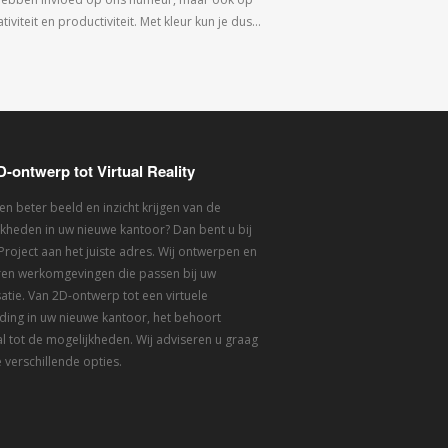
tiviteit en productiviteit. Met kleur kun je dus…
D-ontwerp tot Virtual Reality
een beter beeld en inzicht krijgen van de
kheden in uw nieuwe kantoor? Dan bent u bij
 Project aan het juiste adres. Wij ontwerpen en
eren werkomgevingen die passen bij uw
atie. Van 2D-ontwerp tot een virtuele
ding in uw nieuwe kantoor, het behoort
l tot de mogelijkheden. Wij adviseren u graag
 verschillende opties.