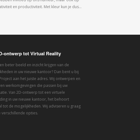
tiviteit en productiviteit. Met kleur kun je dus…
D-ontwerp tot Virtual Reality
een beter beeld en inzicht krijgen van de
kheden in uw nieuwe kantoor? Dan bent u bij
 Project aan het juiste adres. Wij ontwerpen en
eren werkomgevingen die passen bij uw
atie. Van 2D-ontwerp tot een virtuele
ding in uw nieuwe kantoor, het behoort
l tot de mogelijkheden. Wij adviseren u graag
 verschillende opties.