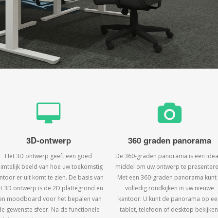
3D-ontwerp
360 graden panorama
Het 3D ontwerp geeft een goed
De 360-graden panorama is een idea
uimtelijk beeld van hoe uw toekomstig
middel om uw ontwerp te presentere
ntoor er uit komt te zien. De basis van
Met een 360-graden panorama kunt
t 3D ontwerp is de 2D plattegrond en
volledig rondkijken in uw nieuwe
en moodboard voor het bepalen van
kantoor. U kunt de panorama op ee
de gewenste sfeer. Na de functionele
tablet, telefoon of desktop bekijken