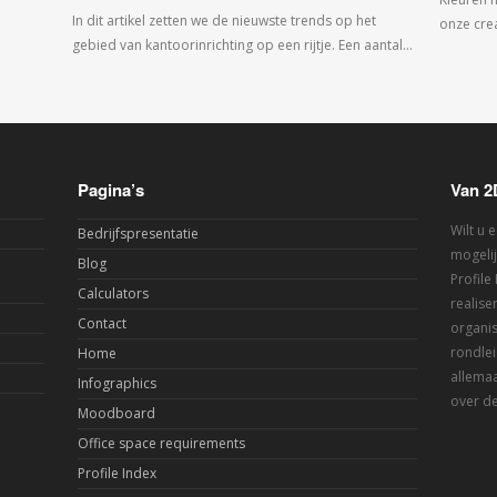
In dit artikel zetten we de nieuwste trends op het
onze crea
gebied van kantoorinrichting op een rijtje. Een aantal…
Pagina’s
Van 2
Wilt u 
Bedrijfspresentatie
mogelij
Blog
Profile
Calculators
realis
Contact
organis
rondlei
Home
allemaa
Infographics
over de
Moodboard
Office space requirements
Profile Index