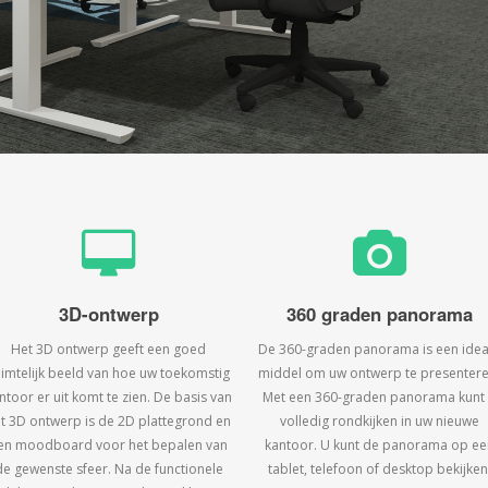
3D-ontwerp
360 graden panorama
Het 3D ontwerp geeft een goed
De 360-graden panorama is een idea
uimtelijk beeld van hoe uw toekomstig
middel om uw ontwerp te presentere
ntoor er uit komt te zien. De basis van
Met een 360-graden panorama kunt
t 3D ontwerp is de 2D plattegrond en
volledig rondkijken in uw nieuwe
en moodboard voor het bepalen van
kantoor. U kunt de panorama op ee
de gewenste sfeer. Na de functionele
tablet, telefoon of desktop bekijken