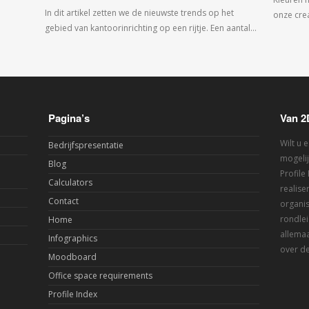
In dit artikel zetten we de nieuwste trends op het
onze crea
gebied van kantoorinrichting op een rijtje. Een aantal…
Pagina’s
Van 2
Wilt u 
Bedrijfspresentatie
mogelij
Blog
Profile
Calculators
realis
Contact
organis
rondlei
Home
allemaa
Infographics
over de
Moodboard
Office space requirements
Profile Index