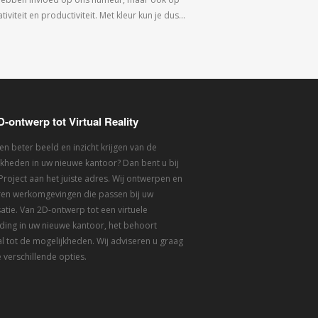
tiviteit en productiviteit. Met kleur kun je dus…
D-ontwerp tot Virtual Reality
een beter beeld en inzicht krijgen van de
kheden in uw nieuwe kantoor? Dan bent u bij
 Project aan het juiste adres. Wij ontwerpen en
eren werkomgevingen die passen bij uw
atie. Van 2D-ontwerp tot een virtuele
ding in uw nieuwe kantoor, het behoort
l tot de mogelijkheden. Wij adviseren u graag
 verschillende opties.