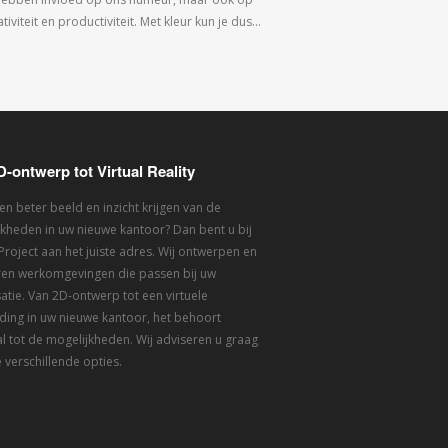
tiviteit en productiviteit. Met kleur kun je dus…
D-ontwerp tot Virtual Reality
een beter beeld en inzicht krijgen van de
kheden in uw nieuwe kantoor? Dan bent u bij
 Project aan het juiste adres. Wij ontwerpen en
eren werkomgevingen die passen bij uw
atie. Van 2D-ontwerp tot een virtuele
ding in uw nieuwe kantoor, het behoort
l tot de mogelijkheden. Wij adviseren u graag
 verschillende opties.