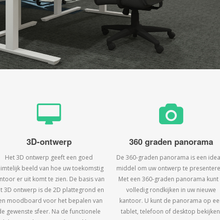
3D-ontwerp
360 graden panorama
Het 3D ontwerp geeft een goed
De 360-graden panorama is een idea
uimtelijk beeld van hoe uw toekomstig
middel om uw ontwerp te presentere
ntoor er uit komt te zien. De basis van
Met een 360-graden panorama kunt
t 3D ontwerp is de 2D plattegrond en
volledig rondkijken in uw nieuwe
en moodboard voor het bepalen van
kantoor. U kunt de panorama op ee
de gewenste sfeer. Na de functionele
tablet, telefoon of desktop bekijken