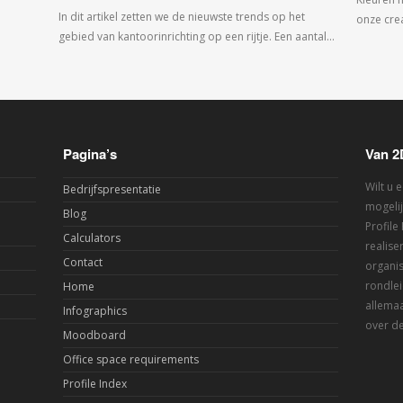
In dit artikel zetten we de nieuwste trends op het
onze crea
gebied van kantoorinrichting op een rijtje. Een aantal…
Pagina’s
Van 2
Wilt u 
Bedrijfspresentatie
mogelij
Blog
Profile
Calculators
realis
Contact
organis
rondlei
Home
allemaa
Infographics
over de
Moodboard
Office space requirements
Profile Index