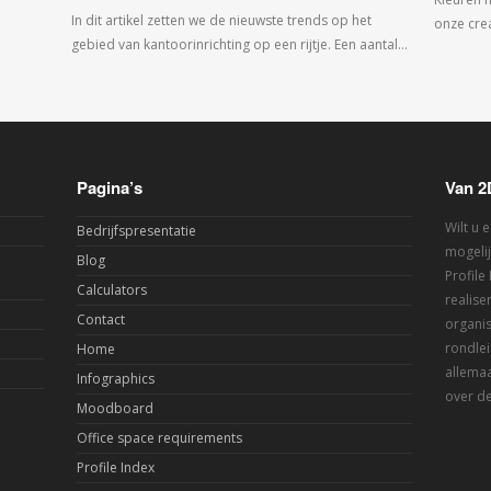
In dit artikel zetten we de nieuwste trends op het
onze crea
gebied van kantoorinrichting op een rijtje. Een aantal…
Pagina’s
Van 2
Wilt u 
Bedrijfspresentatie
mogelij
Blog
Profile
Calculators
realis
Contact
organis
rondlei
Home
allemaa
Infographics
over de
Moodboard
Office space requirements
Profile Index