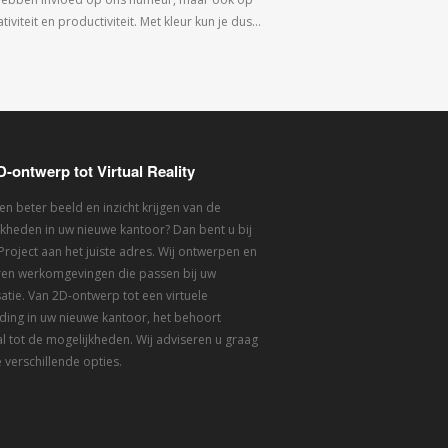
tiviteit en productiviteit. Met kleur kun je dus…
D-ontwerp tot Virtual Reality
een beter beeld en inzicht krijgen van de
kheden in uw nieuwe kantoor? Dan bent u bij
 Project aan het juiste adres. Wij ontwerpen en
eren werkomgevingen die passen bij uw
atie. Van 2D-ontwerp tot een virtuele
ding in uw nieuwe kantoor, het behoort
l tot de mogelijkheden. Wij adviseren u graag
 verschillende opties.