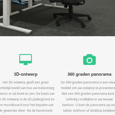
3D-ontwerp
360 graden panorama
Het 3D ontwerp geeft een goed
De 360-graden panorama is een idea
uimtelijk beeld van hoe uw toekomstig
middel om uw ontwerp te presentere
ntoor er uit komt te zien. De basis van
Met een 360-graden panorama kunt
t 3D ontwerp is de 2D plattegrond en
volledig rondkijken in uw nieuwe
en moodboard voor het bepalen van
kantoor. U kunt de panorama op ee
de gewenste sfeer. Na de functionele
tablet, telefoon of desktop bekijken