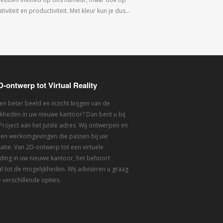
tiviteit en productiviteit. Met kleur kun je dus…
D-ontwerp tot Virtual Reality
een beter beeld en inzicht krijgen van de
kheden in uw nieuwe kantoor? Dan bent u bij
 Project aan het juiste adres. Wij ontwerpen en
eren werkomgevingen die passen bij uw
atie. Van 2D-ontwerp tot een virtuele
ding in uw nieuwe kantoor, het behoort
l tot de mogelijkheden. Wij adviseren u graag
 verschillende opties.