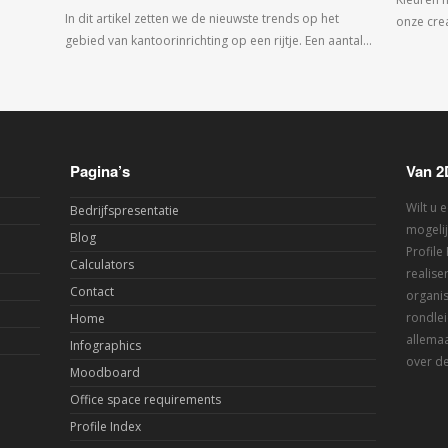
In dit artikel zetten we de nieuwste trends op het
onze crea
gebied van kantoorinrichting op een rijtje. Een aantal…
Pagina’s
Van 2
Wilt u 
Bedrijfspresentatie
mogelij
Blog
Profile
Calculators
realis
Contact
organis
rondlei
Home
allemaa
Infographics
over de
Moodboard
Office space requirements
Profile Index