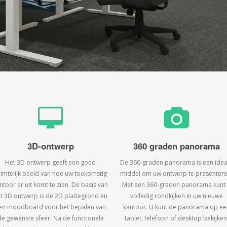
3D-ontwerp
360 graden panorama
Het 3D ontwerp geeft een goed
De 360-graden panorama is een idea
uimtelijk beeld van hoe uw toekomstig
middel om uw ontwerp te presentere
ntoor er uit komt te zien. De basis van
Met een 360-graden panorama kunt
t 3D ontwerp is de 2D plattegrond en
volledig rondkijken in uw nieuwe
en moodboard voor het bepalen van
kantoor. U kunt de panorama op ee
de gewenste sfeer. Na de functionele
tablet, telefoon of desktop bekijken