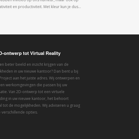
tiviteit en productiviteit. Met kleur kun je dus…
D-ontwerp tot Virtual Reality
een beter beeld en inzicht krijgen van de
kheden in uw nieuwe kantoor? Dan bent u bij
 Project aan het juiste adres. Wij ontwerpen en
eren werkomgevingen die passen bij uw
atie. Van 2D-ontwerp tot een virtuele
ding in uw nieuwe kantoor, het behoort
l tot de mogelijkheden. Wij adviseren u graag
 verschillende opties.