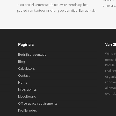
In dit artikel zetten we de nieuwste trends op het
onze crea
gebied van kantoorinrichting op een rijtje. Een aantal…
Pagina’s
Van 2
Wilt u 
Bedrijfspresentatie
mogelij
Blog
Profile
Calculators
realis
Contact
organis
rondlei
Home
allemaa
Infographics
over de
Moodboard
Office space requirements
Profile Index