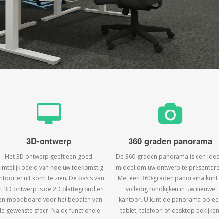
3D-ontwerp
360 graden panorama
Het 3D ontwerp geeft een goed
De 360-graden panorama is een idea
uimtelijk beeld van hoe uw toekomstig
middel om uw ontwerp te presentere
ntoor er uit komt te zien. De basis van
Met een 360-graden panorama kunt
t 3D ontwerp is de 2D plattegrond en
volledig rondkijken in uw nieuwe
en moodboard voor het bepalen van
kantoor. U kunt de panorama op ee
de gewenste sfeer. Na de functionele
tablet, telefoon of desktop bekijken