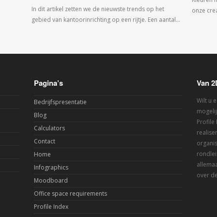
In dit artikel zetten we de nieuwste trends op het
onze crea
gebied van kantoorinrichting op een rijtje. Een aantal…
Pagina’s
Van 2
Wilt u 
Bedrijfspresentatie
mogelij
Blog
Profile
Calculators
realis
Contact
organis
rondlei
Home
allemaa
Infographics
over de
Moodboard
Office space requirements
Profile Index