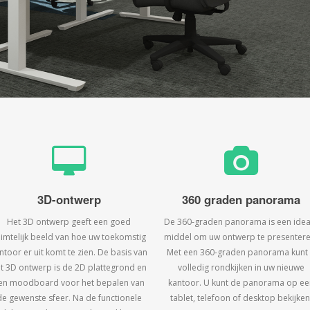
3D-ontwerp
360 graden panorama
Het 3D ontwerp geeft een goed
De 360-graden panorama is een idea
uimtelijk beeld van hoe uw toekomstig
middel om uw ontwerp te presentere
ntoor er uit komt te zien. De basis van
Met een 360-graden panorama kunt
t 3D ontwerp is de 2D plattegrond en
volledig rondkijken in uw nieuwe
en moodboard voor het bepalen van
kantoor. U kunt de panorama op ee
de gewenste sfeer. Na de functionele
tablet, telefoon of desktop bekijken