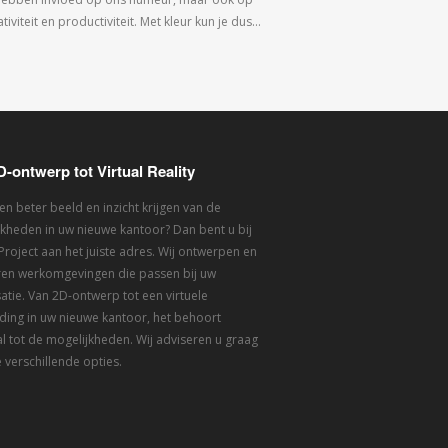
tiviteit en productiviteit. Met kleur kun je dus…
D-ontwerp tot Virtual Reality
een beter beeld en inzicht krijgen van de
kheden in uw nieuwe kantoor? Dan bent u bij
 Project aan het juiste adres. Wij ontwerpen en
eren werkomgevingen die passen bij uw
atie. Van 2D-ontwerp tot een virtuele
ding in uw nieuwe kantoor, het behoort
l tot de mogelijkheden. Wij adviseren u graag
 verschillende opties.