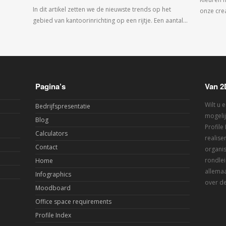
In dit artikel zetten we de nieuwste trends op het
onze crea
gebied van kantoorinrichting op een rijtje. Een aantal…
Pagina’s
Van 2
Wilt u 
Bedrijfspresentatie
mogelij
Blog
Profile
Calculators
realis
Contact
organis
rondlei
Home
allemaa
Infographics
over de
Moodboard
Office space requirements
Profile Index