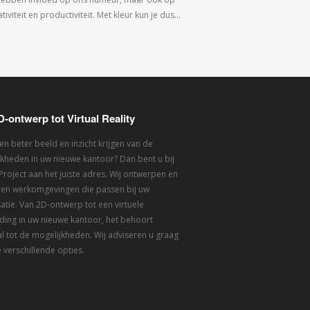
tiviteit en productiviteit. Met kleur kun je dus…
D-ontwerp tot Virtual Reality
een beter beeld en inzicht krijgen van de
kheden in uw nieuwe kantoor? Dan bent u bij
 Project aan het juiste adres. Wij ontwerpen en
eren werkomgevingen die passen bij uw
atie. Van 2D-ontwerp tot een virtuele
ding in uw nieuwe kantoor, het behoort
l tot de mogelijkheden. Wij adviseren u graag
 verschillende opties.