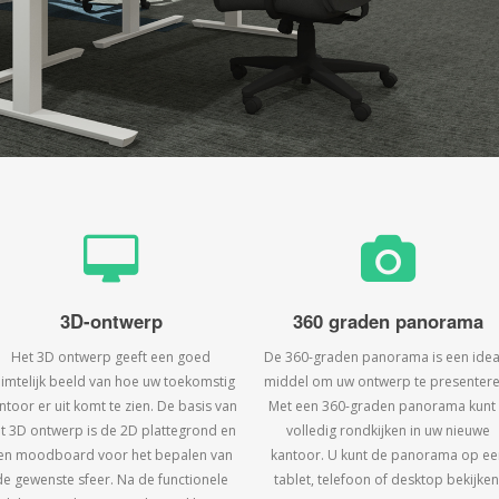
3D-ontwerp
360 graden panorama
Het 3D ontwerp geeft een goed
De 360-graden panorama is een idea
uimtelijk beeld van hoe uw toekomstig
middel om uw ontwerp te presentere
ntoor er uit komt te zien. De basis van
Met een 360-graden panorama kunt
t 3D ontwerp is de 2D plattegrond en
volledig rondkijken in uw nieuwe
en moodboard voor het bepalen van
kantoor. U kunt de panorama op ee
de gewenste sfeer. Na de functionele
tablet, telefoon of desktop bekijken