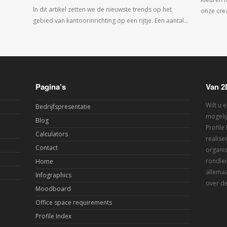
In dit artikel zetten we de nieuwste trends op het
onze crea
gebied van kantoorinrichting op een rijtje. Een aantal…
Pagina’s
Van 2
Wilt u 
Bedrijfspresentatie
mogelij
Blog
Profile
Calculators
realis
Contact
organis
rondlei
Home
allemaa
Infographics
over de
Moodboard
Office space requirements
Profile Index