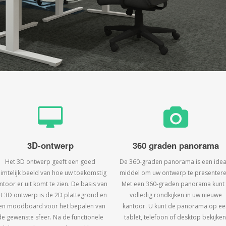
3D-ontwerp
360 graden panorama
Het 3D ontwerp geeft een goed
De 360-graden panorama is een idea
uimtelijk beeld van hoe uw toekomstig
middel om uw ontwerp te presentere
ntoor er uit komt te zien. De basis van
Met een 360-graden panorama kunt
t 3D ontwerp is de 2D plattegrond en
volledig rondkijken in uw nieuwe
en moodboard voor het bepalen van
kantoor. U kunt de panorama op ee
de gewenste sfeer. Na de functionele
tablet, telefoon of desktop bekijken