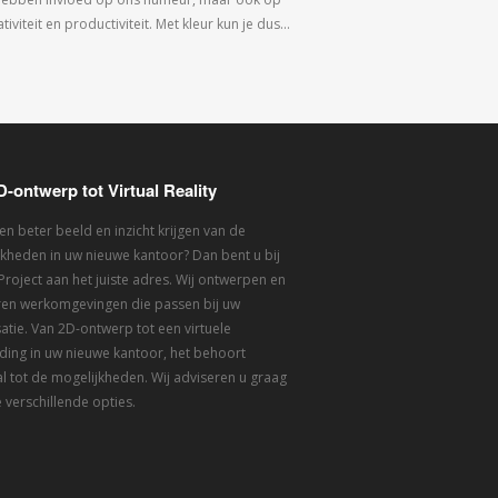
tiviteit en productiviteit. Met kleur kun je dus…
D-ontwerp tot Virtual Reality
een beter beeld en inzicht krijgen van de
kheden in uw nieuwe kantoor? Dan bent u bij
 Project aan het juiste adres. Wij ontwerpen en
eren werkomgevingen die passen bij uw
atie. Van 2D-ontwerp tot een virtuele
ding in uw nieuwe kantoor, het behoort
l tot de mogelijkheden. Wij adviseren u graag
 verschillende opties.