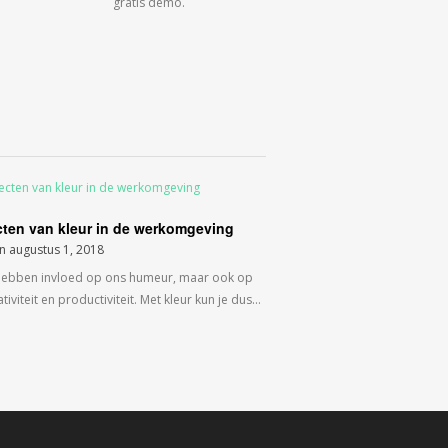
gratis demo.
cten van kleur in de werkomgeving
on
augustus 1, 2018
hebben invloed op ons humeur, maar ook op
tiviteit en productiviteit. Met kleur kun je dus…