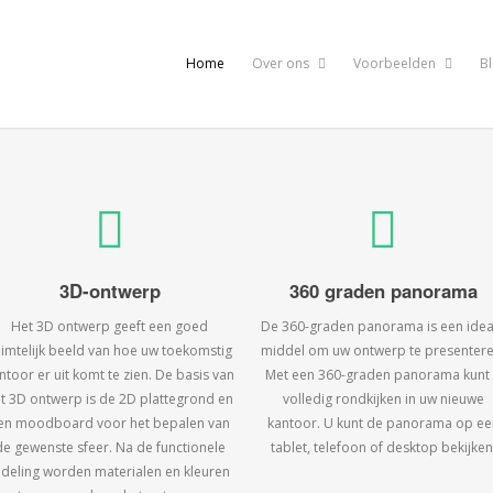
Home
Over ons
Voorbeelden
B
3D-ontwerp
360 graden panorama
Het 3D ontwerp geeft een goed
De 360-graden panorama is een idea
uimtelijk beeld van hoe uw toekomstig
middel om uw ontwerp te presentere
ntoor er uit komt te zien. De basis van
Met een 360-graden panorama kunt
t 3D ontwerp is de 2D plattegrond en
volledig rondkijken in uw nieuwe
en moodboard voor het bepalen van
kantoor. U kunt de panorama op ee
de gewenste sfeer. Na de functionele
tablet, telefoon of desktop bekijken
ndeling worden materialen en kleuren