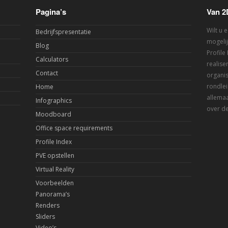
Pagina’s
Van 2
Wilt u 
Bedrijfspresentatie
mogelij
Blog
Profile
Calculators
realis
Contact
organis
rondlei
Home
allemaa
Infographics
over de
Moodboard
Office space requirements
Profile Index
PVE opstellen
Virtual Reality
Voorbeelden
Panorama’s
Renders
Sliders
Video’s