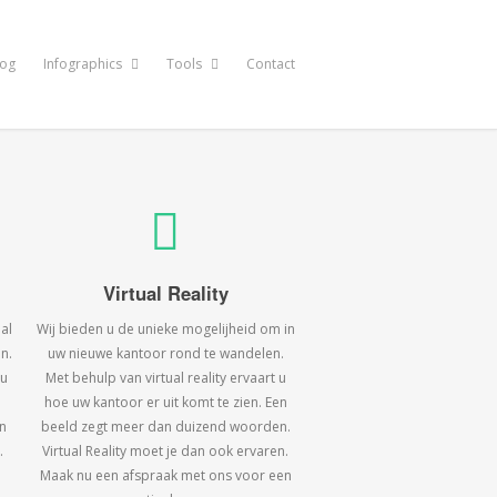
log
Infographics
Tools
Contact
Virtual Reality
al
Wij bieden u de unieke mogelijheid om in
n.
uw nieuwe kantoor rond te wandelen.
 u
Met behulp van virtual reality ervaart u
hoe uw kantoor er uit komt te zien. Een
n
beeld zegt meer dan duizend woorden.
.
Virtual Reality moet je dan ook ervaren.
Maak nu een afspraak met ons voor een