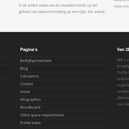
In dit artikel zetten we de nieuwste trends op het
onze crea
gebied van kantoorinrichting op een rijtje. Een aantal…
Pagina’s
Van 2
Wilt u 
Bedrijfspresentatie
mogelij
Blog
Profile
Calculators
realis
Contact
organis
rondlei
Home
allemaa
Infographics
over de
Moodboard
Office space requirements
Profile Index