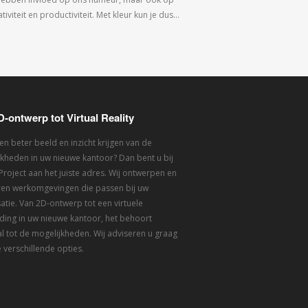
tiviteit en productiviteit. Met kleur kun je dus…
D-ontwerp tot Virtual Reality
een beter beeld en inzicht krijgen van de
kheden in uw nieuwe kantoor? Dan bent u bij
 Project aan het juiste adres. Wij ontwerpen en
eren werkomgevingen die passen bij uw
atie. Van 2D-ontwerp tot een virtuele
ding in uw nieuwe kantoor, het behoort
l tot de mogelijkheden. Wij adviseren u graag
 verschillende opties.