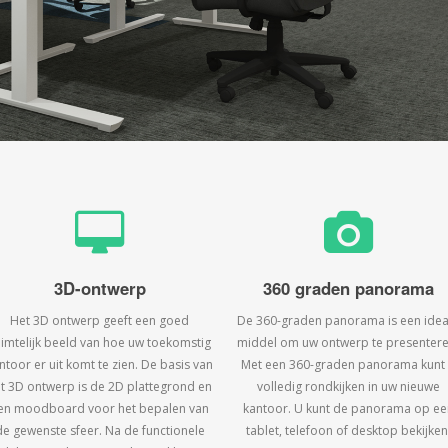
3D-ontwerp
360 graden panorama
Het 3D ontwerp geeft een goed
De 360-graden panorama is een idea
uimtelijk beeld van hoe uw toekomstig
middel om uw ontwerp te presentere
ntoor er uit komt te zien. De basis van
Met een 360-graden panorama kunt
t 3D ontwerp is de 2D plattegrond en
volledig rondkijken in uw nieuwe
en moodboard voor het bepalen van
kantoor. U kunt de panorama op ee
de gewenste sfeer. Na de functionele
tablet, telefoon of desktop bekijken