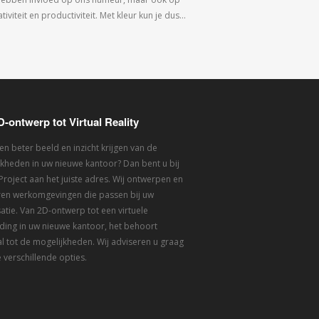
tiviteit en productiviteit. Met kleur kun je dus…
D-ontwerp tot Virtual Reality
een beter beeld en inzicht krijgen van de
kheden in uw nieuwe kantoor? Dan bent u bij
 Project aan het juiste adres. Wij ontwerpen en
eren werkomgevingen die passen bij uw
atie. Van 2D-ontwerp tot een virtuele
ding in uw nieuwe kantoor, het behoort
l tot de mogelijkheden. Wij adviseren u graag
 verschillende opties.