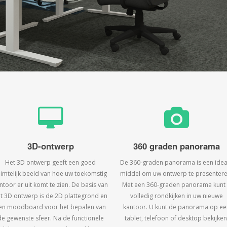
3D-ontwerp
360 graden panorama
Het 3D ontwerp geeft een goed
De 360-graden panorama is een idea
uimtelijk beeld van hoe uw toekomstig
middel om uw ontwerp te presentere
ntoor er uit komt te zien. De basis van
Met een 360-graden panorama kunt
t 3D ontwerp is de 2D plattegrond en
volledig rondkijken in uw nieuwe
en moodboard voor het bepalen van
kantoor. U kunt de panorama op ee
de gewenste sfeer. Na de functionele
tablet, telefoon of desktop bekijken