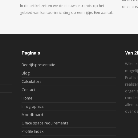
In dit artikel zetten we de nieuwste trends op het
onze crea
gebied van kantoorinrichting op een rijtje. Een aantal…
Pagina’s
Van 2
Wilt u 
Bedrijfspresentatie
mogelij
Blog
Profile
Calculators
realis
Contact
organis
rondlei
Home
allemaa
Infographics
over de
Moodboard
Office space requirements
Profile Index