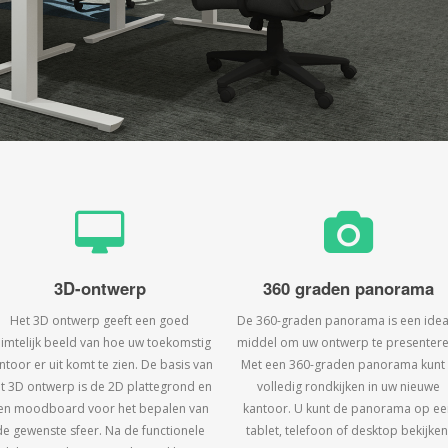
3D-ontwerp
360 graden panorama
Het 3D ontwerp geeft een goed
De 360-graden panorama is een idea
uimtelijk beeld van hoe uw toekomstig
middel om uw ontwerp te presentere
ntoor er uit komt te zien. De basis van
Met een 360-graden panorama kunt
t 3D ontwerp is de 2D plattegrond en
volledig rondkijken in uw nieuwe
en moodboard voor het bepalen van
kantoor. U kunt de panorama op ee
de gewenste sfeer. Na de functionele
tablet, telefoon of desktop bekijken