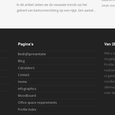
In dit artikel zetten we de nieuwste trends op het
onze crea
gebied van kantoorinrichting op een rijtje. Een aantal…
Pagina’s
Van 2
Wilt u 
Bedrijfspresentatie
mogelij
Blog
Profile
Calculators
realis
Contact
organis
rondlei
Home
allemaa
Infographics
over de
Moodboard
Office space requirements
Profile Index