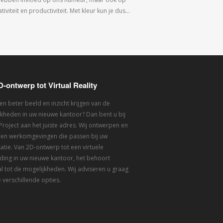
tiviteit en productiviteit. Met kleur kun je dus…
D-ontwerp tot Virtual Reality
een beter beeld en inzicht krijgen van de
kheden in uw nieuwe kantoor? Dan bent u bij
 Project aan het juiste adres. Wij ontwerpen en
eren werkomgevingen die passen bij uw
atie. Van 2D-ontwerp tot een virtuele
ding in uw nieuwe kantoor, het behoort
l tot de mogelijkheden. Wij adviseren u graag
 verschillende opties.