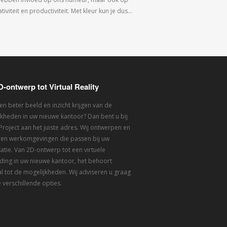
tiviteit en productiviteit. Met kleur kun je dus…
D-ontwerp tot Virtual Reality
een beter beeld en inzicht krijgen van de
kheden in uw nieuwe kantoor? Dan bent u bij
 Project aan het juiste adres. Wij ontwerpen en
eren werkomgevingen die passen bij uw
atie. Van 2D-ontwerp tot een virtuele
ding in uw nieuwe kantoor, het behoort
l tot de mogelijkheden. Wij adviseren u graag
 verschillende opties.