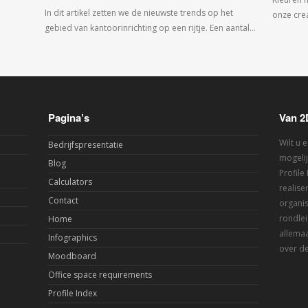
In dit artikel zetten we de nieuwste trends op het
onze crea
gebied van kantoorinrichting op een rijtje. Een aantal…
Pagina’s
Van 2
Wilt u 
Bedrijfspresentatie
mogelij
Blog
Profile
Calculators
realis
Contact
organis
rondlei
Home
allemaa
Infographics
over de
Moodboard
Office space requirements
Profile Index