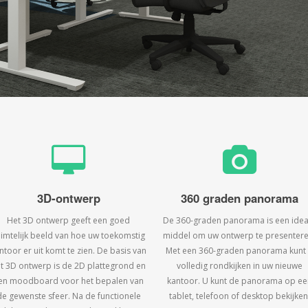
3D-ontwerp
360 graden panorama
Het 3D ontwerp geeft een goed
De 360-graden panorama is een idea
uimtelijk beeld van hoe uw toekomstig
middel om uw ontwerp te presentere
ntoor er uit komt te zien. De basis van
Met een 360-graden panorama kunt
t 3D ontwerp is de 2D plattegrond en
volledig rondkijken in uw nieuwe
en moodboard voor het bepalen van
kantoor. U kunt de panorama op ee
de gewenste sfeer. Na de functionele
tablet, telefoon of desktop bekijken