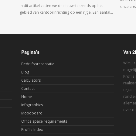
In dit artikel zetten we de nieuwste trends op het
onze crea
gebied van kantoorinrichting op een rijtje. Een aantal…
Pagina’s
Van 2
Wilt u 
Bedrijfspresentatie
mogelij
Blog
Profile
Calculators
realis
Contact
organis
rondlei
Home
allemaa
Infographics
over de
Moodboard
Office space requirements
Profile Index