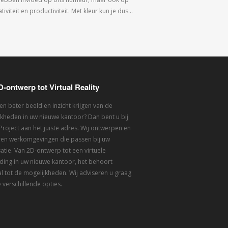
tiviteit en productiviteit. Met kleur kun je dus…
D-ontwerp tot Virtual Reality
een beter beeld en inzicht krijgen van de
kheden in uw nieuwe kantoor? Dan bent u bij
 Project aan het juiste adres. Wij ontwerpen en
eren werkomgevingen die passen bij uw
atie. Van 2D-ontwerp tot een virtuele
ding in uw nieuwe kantoor, het behoort
l tot de mogelijkheden. Wij adviseren u graag
 verschillende opties.