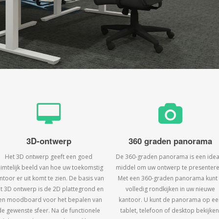
3D-ontwerp
360 graden panorama
Het 3D ontwerp geeft een goed
De 360-graden panorama is een idea
uimtelijk beeld van hoe uw toekomstig
middel om uw ontwerp te presentere
ntoor er uit komt te zien. De basis van
Met een 360-graden panorama kunt
t 3D ontwerp is de 2D plattegrond en
volledig rondkijken in uw nieuwe
en moodboard voor het bepalen van
kantoor. U kunt de panorama op ee
de gewenste sfeer. Na de functionele
tablet, telefoon of desktop bekijken