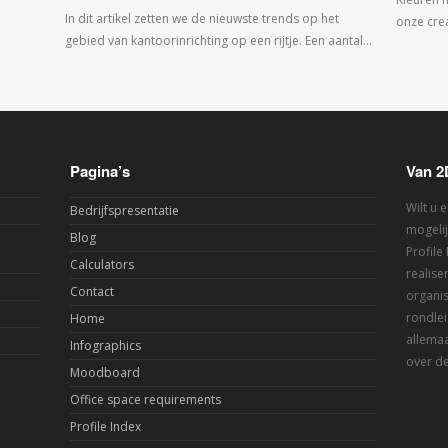
In dit artikel zetten we de nieuwste trends op het
onze crea
gebied van kantoorinrichting op een rijtje. Een aantal…
Pagina’s
Van 2
Wilt u 
Bedrijfspresentatie
mogelij
Blog
Profile
Calculators
realis
Contact
organis
rondlei
Home
allemaa
Infographics
over de
Moodboard
Office space requirements
Profile Index