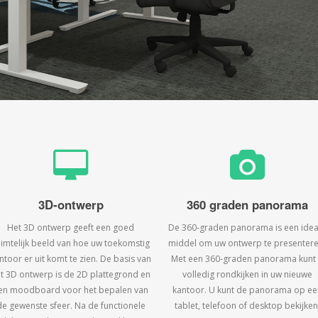
3D-ontwerp
360 graden panorama
Het 3D ontwerp geeft een goed
De 360-graden panorama is een idea
uimtelijk beeld van hoe uw toekomstig
middel om uw ontwerp te presentere
ntoor er uit komt te zien. De basis van
Met een 360-graden panorama kunt
t 3D ontwerp is de 2D plattegrond en
volledig rondkijken in uw nieuwe
en moodboard voor het bepalen van
kantoor. U kunt de panorama op ee
de gewenste sfeer. Na de functionele
tablet, telefoon of desktop bekijken