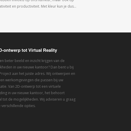
tiviteit en productiviteit. Met kleur kun je dus…
D-ontwerp tot Virtual Reality
een beter beeld en inzicht krijgen van de
kheden in uw nieuwe kantoor? Dan bent u bij
 Project aan het juiste adres. Wij ontwerpen en
eren werkomgevingen die passen bij uw
atie. Van 2D-ontwerp tot een virtuele
ding in uw nieuwe kantoor, het behoort
l tot de mogelijkheden. Wij adviseren u graag
 verschillende opties.