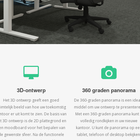
3D-ontwerp
360 graden panorama
Het 3D ontwerp geeft een goed
De 360-graden panorama is een idea
uimtelijk beeld van hoe uw toekomstig
middel om uw ontwerp te presentere
ntoor er uit komt te zien. De basis van
Met een 360-graden panorama kunt
t 3D ontwerp is de 2D plattegrond en
volledig rondkijken in uw nieuwe
en moodboard voor het bepalen van
kantoor. U kunt de panorama op ee
de gewenste sfeer. Na de functionele
tablet, telefoon of desktop bekijken