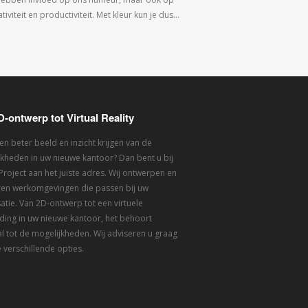
tiviteit en productiviteit. Met kleur kun je dus…
D-ontwerp tot Virtual Reality
een beter beeld en inzicht krijgen van de
kheden in uw nieuwe kantoor? Dan bent u bij
 Project aan het juiste adres. Wij ontwerpen en
eren werkomgevingen die passen bij uw
atie. Van 2D-ontwerp tot een virtuele
ding in uw nieuwe kantoor, het behoort
l tot de mogelijkheden. Wij adviseren u graag
 verschillende opties.