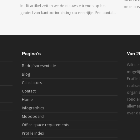
In dit artikel zetten we de nieuwste trends op het
onze crea
gebied van kantoorinrichting op een rijtje. Een aantal…
Pagina’s
Van 2
Wilt u 
Bedrijfspresentatie
mogelij
Blog
Profile
Calculators
realis
Contact
organis
rondlei
Home
allemaa
Infographics
over de
Moodboard
Office space requirements
Profile Index