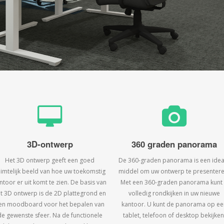
3D-ontwerp
360 graden panorama
Het 3D ontwerp geeft een goed
De 360-graden panorama is een idea
uimtelijk beeld van hoe uw toekomstig
middel om uw ontwerp te presentere
ntoor er uit komt te zien. De basis van
Met een 360-graden panorama kunt
t 3D ontwerp is de 2D plattegrond en
volledig rondkijken in uw nieuwe
en moodboard voor het bepalen van
kantoor. U kunt de panorama op ee
de gewenste sfeer. Na de functionele
tablet, telefoon of desktop bekijken