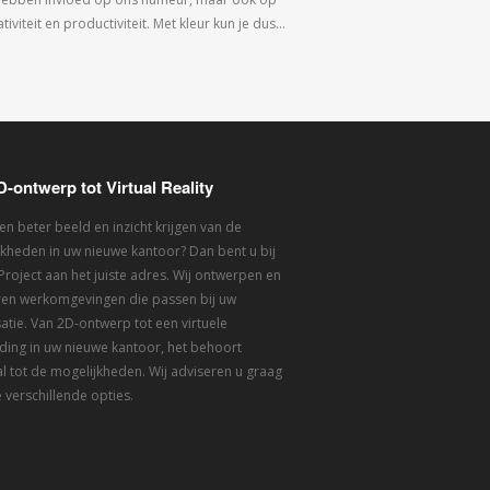
tiviteit en productiviteit. Met kleur kun je dus…
D-ontwerp tot Virtual Reality
een beter beeld en inzicht krijgen van de
kheden in uw nieuwe kantoor? Dan bent u bij
 Project aan het juiste adres. Wij ontwerpen en
eren werkomgevingen die passen bij uw
atie. Van 2D-ontwerp tot een virtuele
ding in uw nieuwe kantoor, het behoort
l tot de mogelijkheden. Wij adviseren u graag
 verschillende opties.