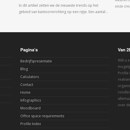
In dit artikel zetten we de nieuwste trends op het
onze crea
gebied van kantoorinrichting op een rijtje. Een aantal…
Pagina’s
Van 2
Wilt u 
Bedrijfspresentatie
mogelij
Blog
Profile
Calculators
realis
Contact
organis
rondlei
Home
allemaa
Infographics
over de
Moodboard
Office space requirements
Profile Index