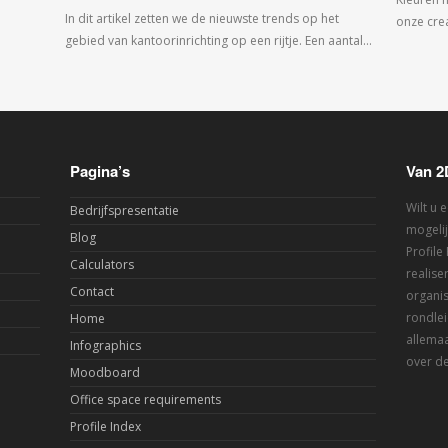
In dit artikel zetten we de nieuwste trends op het
onze crea
gebied van kantoorinrichting op een rijtje. Een aantal…
Pagina’s
Van 2
Wilt u 
Bedrijfspresentatie
mogelij
Blog
Profile
Calculators
realis
Contact
organis
rondlei
Home
allemaa
Infographics
over de
Moodboard
Office space requirements
Profile Index