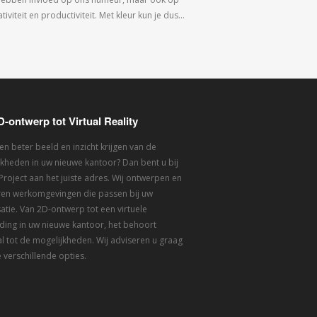
tiviteit en productiviteit. Met kleur kun je dus…
D-ontwerp tot Virtual Reality
een beter beeld en inzicht krijgen van de
kheden in uw nieuwe kantoor? Dan bent u bij
 Project aan het juiste adres. Wij ontwerpen en
eren werkomgevingen die passen bij uw
atie. Van 2D-ontwerp tot een virtuele
ding in uw nieuwe kantoor, het behoort
l tot de mogelijkheden. Wij adviseren u graag
 verschillende opties.