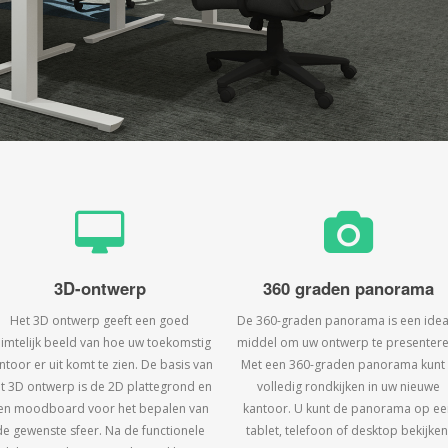
3D-ontwerp
360 graden panorama
Het 3D ontwerp geeft een goed
De 360-graden panorama is een idea
uimtelijk beeld van hoe uw toekomstig
middel om uw ontwerp te presentere
ntoor er uit komt te zien. De basis van
Met een 360-graden panorama kunt
t 3D ontwerp is de 2D plattegrond en
volledig rondkijken in uw nieuwe
en moodboard voor het bepalen van
kantoor. U kunt de panorama op ee
de gewenste sfeer. Na de functionele
tablet, telefoon of desktop bekijken