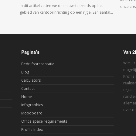
In dit artikel zetten we de nieuwste trends op het
onze crea
gebied van kantoorinrichting op een rijtje. Een aantal…
Pagina’s
Van 2
Wilt u 
Bedrijfspresentatie
mogelij
Blog
Profile
Calculators
realis
Contact
organis
rondlei
Home
allemaa
Infographics
over de
Moodboard
Office space requirements
Profile Index