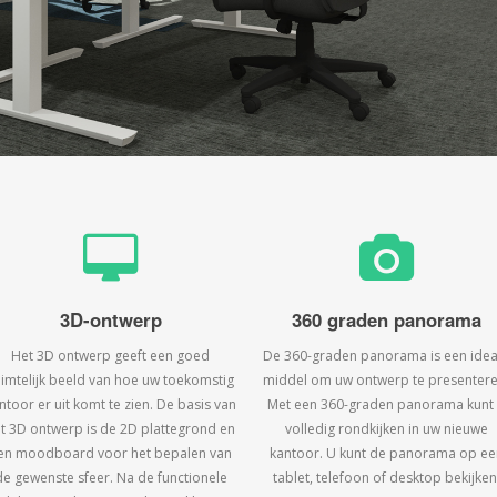
3D-ontwerp
360 graden panorama
Het 3D ontwerp geeft een goed
De 360-graden panorama is een idea
uimtelijk beeld van hoe uw toekomstig
middel om uw ontwerp te presentere
ntoor er uit komt te zien. De basis van
Met een 360-graden panorama kunt
t 3D ontwerp is de 2D plattegrond en
volledig rondkijken in uw nieuwe
en moodboard voor het bepalen van
kantoor. U kunt de panorama op ee
de gewenste sfeer. Na de functionele
tablet, telefoon of desktop bekijken