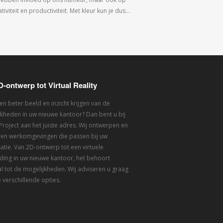
tiviteit en productiviteit. Met kleur kun je dus…
D-ontwerp tot Virtual Reality
een beter beeld en inzicht krijgen van de
kheden in uw nieuwe kantoor? Dan bent u bij
 Project aan het juiste adres. Wij ontwerpen en
eren werkomgevingen die passen bij uw
atie. Van 2D-ontwerp tot een virtuele
ding in uw nieuwe kantoor, het behoort
l tot de mogelijkheden. Wij adviseren u graag
 verschillende opties.