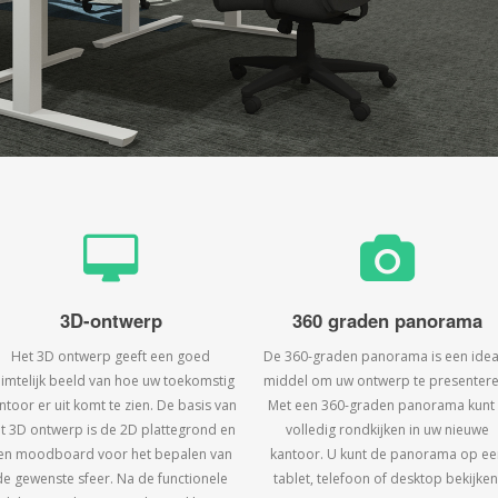
3D-ontwerp
360 graden panorama
Het 3D ontwerp geeft een goed
De 360-graden panorama is een idea
uimtelijk beeld van hoe uw toekomstig
middel om uw ontwerp te presentere
ntoor er uit komt te zien. De basis van
Met een 360-graden panorama kunt
t 3D ontwerp is de 2D plattegrond en
volledig rondkijken in uw nieuwe
en moodboard voor het bepalen van
kantoor. U kunt de panorama op ee
de gewenste sfeer. Na de functionele
tablet, telefoon of desktop bekijken