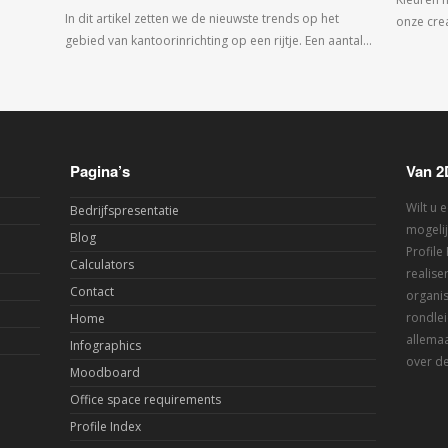
In dit artikel zetten we de nieuwste trends op het
onze crea
gebied van kantoorinrichting op een rijtje. Een aantal…
Pagina’s
Van 2
Wilt u 
Bedrijfspresentatie
mogelij
Blog
Profile
Calculators
realis
Contact
organis
rondlei
Home
allemaa
Infographics
over de
Moodboard
Office space requirements
Profile Index