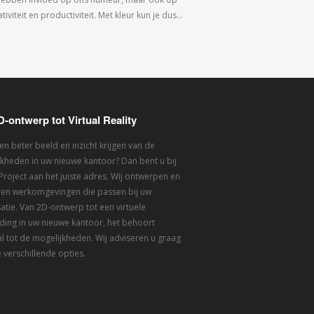
tiviteit en productiviteit. Met kleur kun je dus…
D-ontwerp tot Virtual Reality
een beter beeld en inzicht krijgen van de
kheden in uw nieuwe kantoor? Dan bent u bij
 Project aan het juiste adres. Wij ontwerpen en
eren werkomgevingen die passen bij uw
atie. Van 2D-ontwerp tot een virtuele
ding in uw nieuwe kantoor, het behoort
l tot de mogelijkheden. Wij adviseren u graag
 verschillende opties.